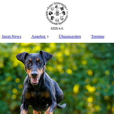
Sport-News
Angebot
Übungszeiten
Termine
Welpengruppe/
Welpenspielstunde
Junghundegruppe
Breitensport
Agility
IGP
Rally Obedience
Turnierhundesport