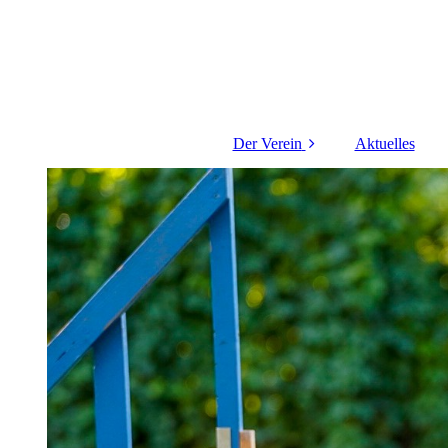
Der Verein
Aktuelles
Über uns
Trainingsgelände
Mitgliedschaft
Unsere Mitglieder
Satzung
FAQs